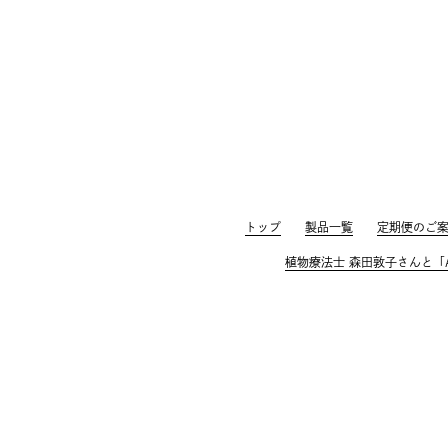
トップ
製品一覧
定期便のご
植物療法士 森田敦子さんと「A