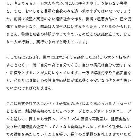
し、考えてみると、日本人を含め現代人は便利さや手足を使わない労働
を、また、おいしさと豊満な食欲のみを追い求めすぎてはいないでしょう
か。前者は欲望と実態のない経済社会を作り、後者は粗悪食品の生産を促
進する結果となり、結局は人間生活にひずみをもたらしているのかもしれ
ません。警鐘と反省の時期がやってきているのだとの認識に立って、ひと
り一人が行動し、実行できればと考えています」
そして時は2023年、世界は山本がそう言語化した当時から大きく持ち直
すことなく、一層「自分の身は自分で守る。自分の病気は自分で治す」を
生活信条とすることが大切になっています。一方で環境汚染や自然災害な
ど、私たちは身体と心の健康や価値観が揺れ動く不安定な時代を生き抜い
ていかなければなりません。
ここに株式会社アスコルバイオ研究所の現代により求められるメッセージ
とともに、創設以来初めてとなるパッケージとウェブサイトのリニューア
ルを通して、岡山から世界へ、ビタミンCの価値を再提案し、健康食品を
扱う研究開発型の企業としてさらなる新商品をお届けするべく社会におい
ての役割を果たしていくことを誓い、長年のご愛顧のお礼とさせていただ