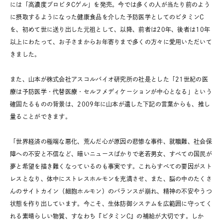
には「高濃度プロビタCゲル」を発売。今では多くの人が当たり前のよう
に摂取するようになった健康食品を介した予防医学としてのビタミンC
を、初めて世に送り出した元祖として、以降、前者は20年、後者は10年
以上にわたって、お子さまからお年寄りまで多くの方々に愛用いただいて
きました。
また、山本が株式会社アスコルバイオ研究所の社是とした「21世紀の医
療は予防医学・代替医療・セルフメディケーションが中心となる」という
確固たるものの背景は、2009年に山本が遺した下記の言葉からも、推し
量ることができます。
「世界経済の極端な悪化、荒んだ心が原因の悲惨な事件、就職難、社会保
障への不安と不信など、暗いニュースばかりで老若男女、すべての国民が
夢と希望を描き難くなっているのも事実です。これらすべての要因がスト
レスとなり、体中にストレスホルモンを充満させ、また、脳の中のたくさ
んのサイトカイン（細胞ホルモン）のバランスが崩れ、精神の不安やうつ
状態を作り出しています。今こそ、生体防御システムを広範囲に守ってく
れる素晴らしい物質、すなわち『ビタミンC』の補給が大切です。しか