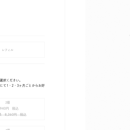
レフィル
選択ください。
にて1・2・3ヶ月ごとからお好
2個
,940円 税込
 8,360円 税込